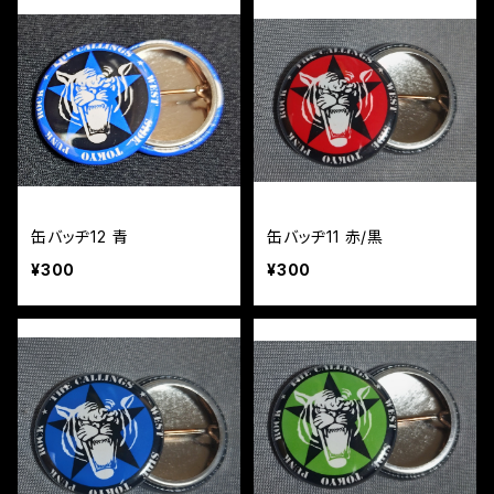
缶バッヂ12 青
缶バッヂ11 赤/黒
¥300
¥300