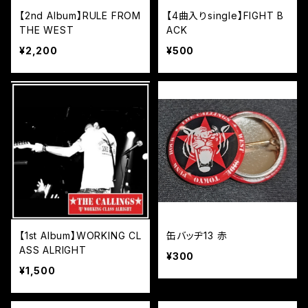
【2nd Album】RULE FROM
【4曲入りsingle】FIGHT B
THE WEST
ACK
¥2,200
¥500
【1st Album】WORKING CL
缶バッヂ13 赤
ASS ALRIGHT
¥300
¥1,500