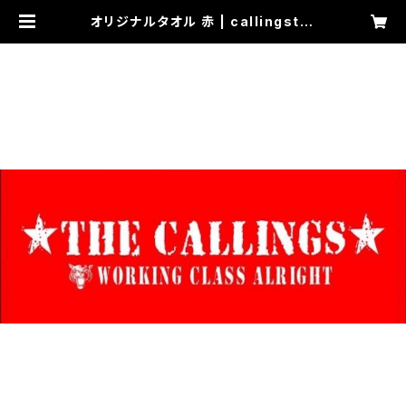
オリジナルタオル 赤 | callingstor
e