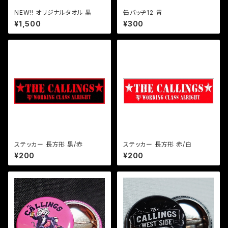
NEW‼ オリジナルタオル 黒
缶バッヂ12 青
¥1,500
¥300
ステッカー 長方形 黒/赤
ステッカー 長方形 赤/白
¥200
¥200