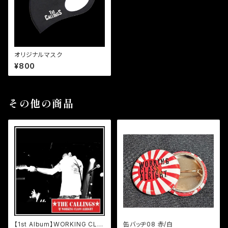
オリジナルマスク
¥800
その他の商品
【1st Album】WORKING CLA
缶バッヂ08 赤/白